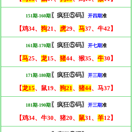
〖疯狂⑤码〗
151期-160期
开四期
准
【鸡34、
狗
21、
虎
29、
马
37、牛42】
〖疯狂⑤码〗
161期-170期
开七期
准
【
马
25、
龙
15、
猪
44、猴35、
牛
30】
〖疯狂⑤码〗
171期-180期
开三期
准
【
龙15
、鼠19、
狗21
、
猪44
、马37】
〖疯狂⑤码〗
181期-190期
开三期
准
【鸡34、牛30、猪20、
鼠
31、
羊
12】