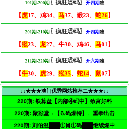
〖疯狂⑤码〗
191期-200期
开四期
准
【
虎
17、鸡34、
马
37、猴23、
蛇26
】
〖疯狂⑤码〗
201期-210期
开四期
准
【
猴
23、
龙
27、牛30、鸡46、
马
01】
〖疯狂⑤码〗
211期-220期
开六期
准
【
牛
30、
虎
29、
猴35
、
蛇14
、
鼠
07】
↓↓★★★澳门优秀网站推荐二★★★↓↓
220期: 铁算盘【内部④码中】致富好料
220期: 聚彩堂→【⒍码爆特】←重拳出击
220期: 刘伯温███①肖①码███继续爆中