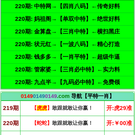
220期: 中特网→【四肖八码】←传奇好料
220期: 妈祖阁→【单双中特】←绝世好料
220期: 金算盘→【三肖中特】←横扫黑庄
220期: 状元红→【一波八码】←精心打造
220期: 钱多多→【一肖平特】←超级牛逼
220期: 管家婆→【三肖必中特】←实力料
220期: 九点半→【九码必中特】←免费领
0149
0149
0149
.com
导航【平特一肖】
219期
开:虎29准
【
虎虎
】
敢跟就敢让你赢！
220期
开:￥00准
【蛇蛇】
敢跟就敢让你赢！