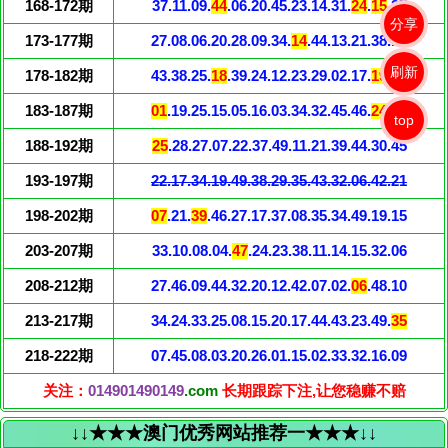
168-172期
37.11.09.
44
.06.20.45.23.14.31.
24
.
15
.27
分享
173-177期
27.08.06.20.28.09.34.
14
.44.13.21.38.12
刷新
178-182期
43.38.25.
18
.39.24.12.23.29.02.17.
19
.05
183-187期
01
.19.25.15.05.16.03.34.32.45.46.
24
.30
top
188-192期
25
.28.27.07.22.37.49.11.21.39.44.30.45
193-197期
22.17.34.19.49.38.29.35.43.32.06.42.21
198-202期
07
.21.
39
.46.27.17.37.08.35.34.49.19.15
203-207期
33.10.08.04.
47
.24.23.38.11.14.15.32.06
208-212期
27.46.09.44.32.20.12.42.07.02.
06
.48.10
213-217期
34.24.33.25.08.15.20.17.44.43.23.49.
35
218-222期
07.45.08.03.20.26.01.15.02.33.32.16.09
关注：
014901490149
.com
长期跟踪下注,让您稳赚不赔
↓↓★★★澳门优秀网站推荐一★★★↓↓