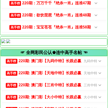
220期：万万千千『绝杀一肖』连准47期
高手榜
220期：欲饮琵琶『绝杀一肖』连准48期
高手榜
220期：宝宝苍苍『绝杀一肖』连准58期
高手榜
☞ 全网彩民公认♚连中高手名帖 ☜
220期: 澳门彩【九码中特】长跟必赢
九码中特
高手榜
220期: 澳门彩【天地中特】长跟必赢
天地中特
高手榜
220期: 澳门彩【三肖中特】长跟必赢
三肖中特
高手榜
220期: 澳门彩【大小中特】长跟必赢
大小中特
高手榜