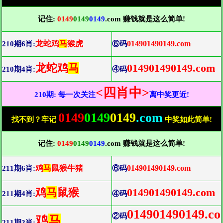
记住:
0149
0149
0149
.com 赚钱就是这么简单!
龙蛇鸡
马
猴虎
014901490149.com
210期6肖:
⑥码
龙蛇鸡
马
014901490149.com
210期4肖:
④码
<四肖中>
210期: 每一次关注
离中奖更近!
0149
0149
0149
.com
找不到？牢记
中奖如此简单!
记住:
0149
0149
0149
.com 赚钱就是这么简单!
鸡
马
鼠猴牛猪
014901490149.com
211期6肖:
⑥码
鸡
马
鼠猴
014901490149.com
211期4肖:
④码
014901490149.co
②码
鸡
马
211期2肖: