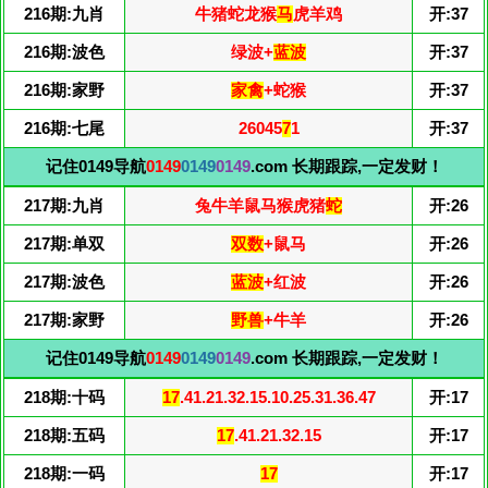
216期:九肖
牛猪蛇龙猴
马
虎羊鸡
开:37
216期:波色
绿波+
蓝波
开:37
216期:家野
家禽
+蛇猴
开:37
216期:七尾
26045
7
1
开:37
记住0149导航
0149
0149
0149
.com 长期跟踪,一定发财！
217期:九肖
兔牛羊鼠马猴虎猪
蛇
开:26
217期:单双
双数
+鼠马
开:26
217期:波色
蓝波
+红波
开:26
217期:家野
野兽
+牛羊
开:26
记住0149导航
0149
0149
0149
.com 长期跟踪,一定发财！
218期:十码
17
.41.21.32.15.10.25.31.36.47
开:17
218期:五码
17
.41.21.32.15
开:17
218期:一码
17
开:17