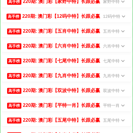
220期: 澳门彩【家野中特】长跟必赢
家野中特
高手榜
220期: 澳门彩【12码中特】长跟必赢
12码中特
高手榜
220期: 澳门彩【五肖中特】长跟必赢
五肖中特
高手榜
220期: 澳门彩【六肖中特】长跟必赢
六肖中特
高手榜
220期: 澳门彩【七尾中特】长跟必赢
七尾中特
高手榜
220期: 澳门彩【九肖中特】长跟必赢
九肖中特
高手榜
220期: 澳门彩【双波中特】长跟必赢
双波中特
高手榜
220期: 澳门彩【平特一肖】长跟必赢
平特一肖
高手榜
220期: 澳门彩【五尾中特】长跟必赢
五尾中特
高手榜