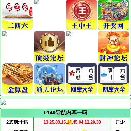
0149导航内幕一码
215期:十码
13.25.08.15.
14
.45.04.12.29.30
开:14