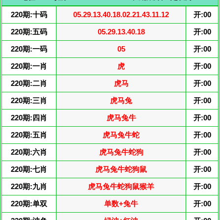
220期:十码
05.29.13.40.18.02.21.43.11.12
开:00
220期:五码
05.29.13.40.18
开:00
220期:一码
05
开:00
220期:一肖
虎
开:00
220期:二肖
虎马
开:00
220期:三肖
虎马兔
开:00
220期:四肖
虎马兔牛
开:00
220期:五肖
虎马兔牛蛇
开:00
220期:六肖
虎马兔牛蛇狗
开:00
220期:七肖
虎马兔牛蛇狗鼠
开:00
220期:九肖
虎马兔牛蛇狗鼠猴羊
开:00
220期:单双
单数+兔牛
开:00